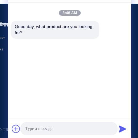
3:46 AM
টনাবলী
Good day, what product are you looking 
অনুরোধ একটি উদ্ধৃতি
for?
ামলা
টেলিফোন: 86-151-2783-7706
বর



TRADING CO.,LTD . সমস্ত অধিকার সংরক্ষিত.