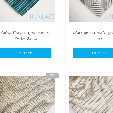
াস্টমাইজড রিইনফোর্সড ব্লু গ্লাস ওয়্যার জাল
কাস্টম ডায়মন্ড তারের জাল বিভক্ত 
ইউভি প্রুফ 0.8mm
গ্লাস
সেরা দাম পান
সেরা দাম পান
ভিডিও