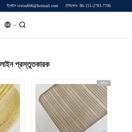
ইমেইল vivisu606@hotmail.com
টেলিফোন: 86-151-2783-7706


লাইন প্রস্তুতকারক
ভিডিও