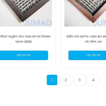
নীয়তা সঙ্কুচিত ধাতব তারের জাল রুম বিভাজক
প্রাচীন তামা ক্রাম্পড ওয়্যার জাল রু
প্যানেল ODM
পর্দা অফিস হোম
সেরা দাম পান
সেরা দাম পান
1
2
3
4