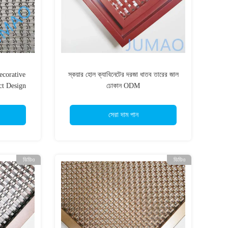
ecorative
স্কয়ার হোল ক্যাবিনেটের দরজা ধাতব তারের জাল
ct Design
ঢোকান ODM
সেরা দাম পান
ভিডিও
ভিডিও