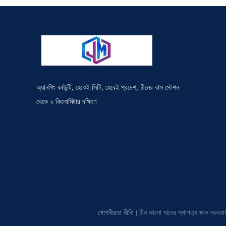
অ্যানপিং কাউন্টি, হেংশুই সিটি, হেবেই প্রদেশ, চীনের বাস স্টেশন
থেকে ২ কিলোমিটার দক্ষিণে
গোপনীয়তা নীতি
| চীন ভালো মানের স্থাপত্য জা