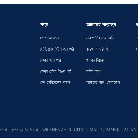
পণ্য
আমাদের সম্বন্ধে
ঘ
স্থাপত্য জাল
কোম্পানির প্রোফাইল
ম
স্টেইনলেস স্টিল জল পর্দা
কারখানা পরিদর্শন
খ
মেটাল জাল পর্দা
গুণমান নিয়ন্ত্রণ
মেটাল চেইন লিঙ্ক পর্দা
সাইট ম্যাপ
মেশ লেমিনেটেড গ্লাস
আমাদের সাথে যোগাযোগ
ল সরবরাহকারী। কপিরাইট © 2024-2026 SHENZHOU CITY JUMAO COMMERCIAL AND 