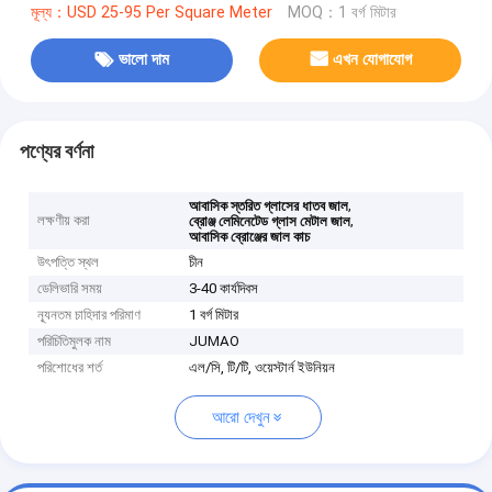
মূল্য：USD 25-95 Per Square Meter
MOQ：1 বর্গ মিটার
ভালো দাম
এখন যোগাযোগ
পণ্যের বর্ণনা
,
আবাসিক স্তরিত গ্লাসের ধাতব জাল
লক্ষণীয় করা
,
ব্রোঞ্জ লেমিনেটেড গ্লাস মেটাল জাল
আবাসিক ব্রোঞ্জের জাল কাচ
উৎপত্তি স্থল
চীন
ডেলিভারি সময়
3-40 কার্যদিবস
ন্যূনতম চাহিদার পরিমাণ
1 বর্গ মিটার
পরিচিতিমুলক নাম
JUMAO
পরিশোধের শর্ত
এল/সি, টি/টি, ওয়েস্টার্ন ইউনিয়ন
আরো দেখুন