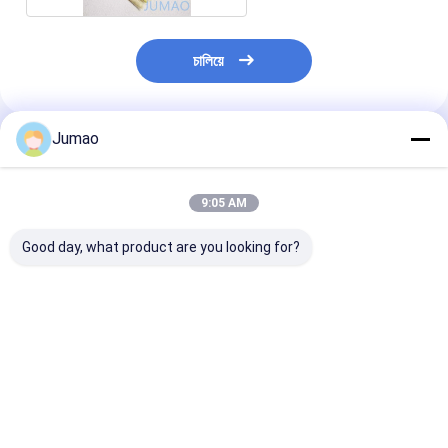
চালিয়ে
Jumao
প্রস্তাবিত পণ্য
9:05 AM
Good day, what product are you looking for?
আসবাবপত্র সজ্জা জাল স্তরিত
মাল্টি কালার লেবেল ল্যামিনেটেড
ফিউশন মেটাল ফ্যাব্রি
গ্লাস প্যানেল অভ্যন্তর উষ্ণতা
গ্লাস জাল ডিভাইডার স্ক্রিন 1-3
ল্যামিনেটেড গ্লাস রি
উজ্জ্বলতা প্রবর্তন
মিমি প্যানেল বেধ সহ
ওয়্যার গ্লাস
ভালো দাম
ভালো দাম
ভালো দাম