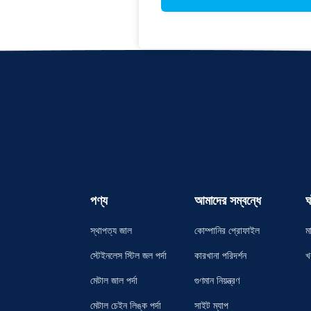
পণ্য
আমাদের সম্বন্ধে
ঘ
স্থাপত্য জাল
কোম্পানির প্রোফাইল
ম
স্টেইনলেস স্টিল জল পর্দা
কারখানা পরিদর্শন
খ
মেটাল জাল পর্দা
গুণমান নিয়ন্ত্রণ
মেটাল চেইন লিঙ্ক পর্দা
সাইট ম্যাপ