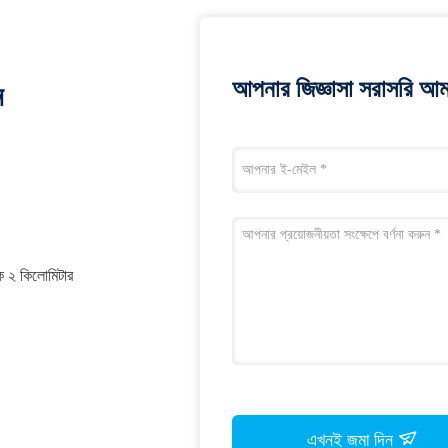
আপনার জিজ্ঞাসা সরাসরি আম
ন
কে ২ কিলোমিটার
এখনই জমা দিন