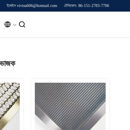
ইমেইল vivisu606@hotmail.com
টেলিফোন: 86-151-2783-7706


বিভাজক