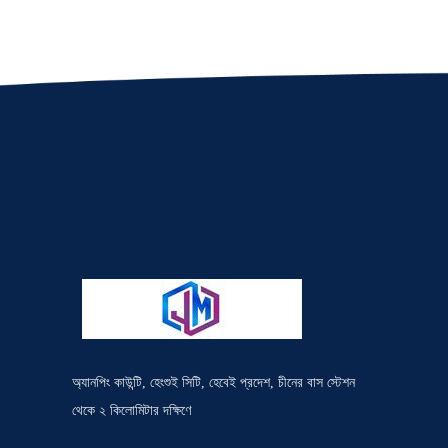
অ্যানপিং কাউন্টি, হেংশুই সিটি, হেবেই প্রদেশ, চীনের বাস স্টেশন
থেকে ২ কিলোমিটার দক্ষিণে