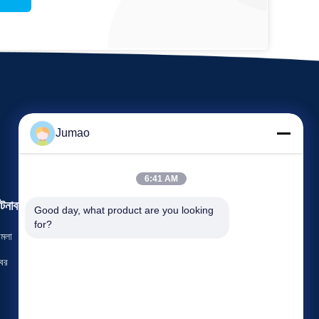
Jumao
6:41 AM
টনাবলী
Good day, what product are you looking 
অনুরোধ একটি উদ্ধৃতি
for?
ামলা
টেলিফোন: 86-151-2783-7706
বর


