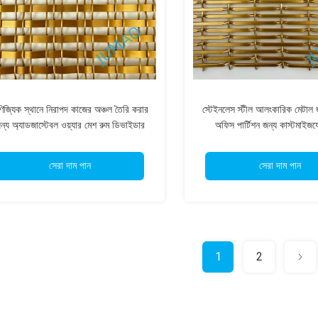
ণিজ্যিক স্থানে নিরাপদ কাজের অঞ্চল তৈরি করার
স্টেইনলেস স্টীল আলংকারিক মেটাল
ন্য অ্যাডজাস্টেবল ওয়্যার মেশ রুম ডিভাইডার
অফিস পার্টিশন জন্য কাস্টমাইজয
সেরা দাম পান
সেরা দাম পান
1
2