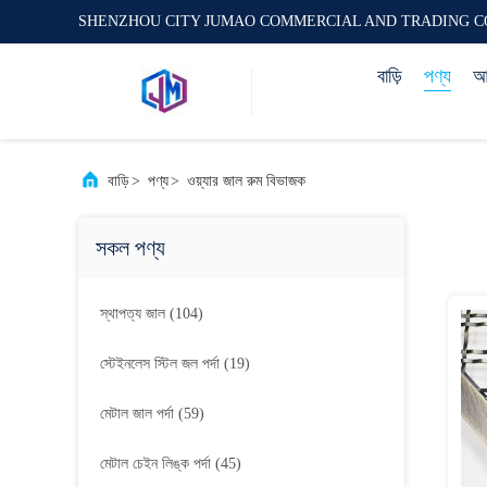
SHENZHOU CITY JUMAO COMMERCIAL AND TRADING C
বাড়ি
পণ্য
আম
বাড়ি
>
পণ্য
>
ওয়্যার জাল রুম বিভাজক
সকল পণ্য
স্থাপত্য জাল
(104)
স্টেইনলেস স্টিল জল পর্দা
(19)
মেটাল জাল পর্দা
(59)
মেটাল চেইন লিঙ্ক পর্দা
(45)