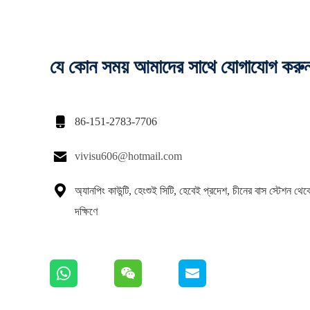
যে কোন সময় আমাদের সাথে যোগাযোগ করু

86-151-2783-7706

vivisu606@hotmail.com

অ্যানপিং কাউন্টি, হেংশুই সিটি, হেবেই প্রদেশ, চীনের বাস স্টেশন থে
দক্ষিণে