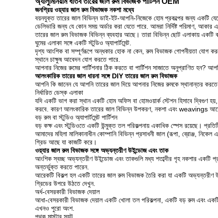
অ্যালুমিনিয়াম ধাতব তারের জাল রুম বিভাজক পার্টিশন OEM
জনপ্রিয় ওয়্যার জাল রুম বিভাজক নকশা মধ্যে
বয়নযুক্ত তারের জাল বিভিন্ন ডাই-ইট-আপনি-নিজেকে হোম প্রকল্পের জন্য একটি যে
ডেলিভারি জন্য যে কোন সময় অর্ডার করা যেতে পারে. আমরা নির্দিষ্ট পরিমাণ,
তারের জাল রুম বিভাজক বিভিন্ন ব্যবহার আছে। তারা বিভিন্ন ছোট এলাকায় একটি বড়
ঘুমের এলাকা সঙ্গে একটি স্টুডিও অ্যাপার্টমেন্ট.
দৃশ্য আংশিক বা সম্পূর্ণরূপে অন্ধকার হোক না কেন, রুম বিভাজক গোপনীয়তা যোগ 
স্থানে চাক্ষুষ আবেদন যোগ করতে পারে.
আপনার নিজের রুমের পার্টিশনার ঠিক করতে বা পার্টিশন সাজাতে অনুপ্রাণিত হন? আপ
আলংকারিক তারের জাল ধারনা সঙ্গে DIY তারের জাল রুম বিভাজক
আপনি কি জানেন যে আপনি তারের জাল দিয়ে আপনার নিজের রুমকে স্থানান্তর করতে
নির্ধারিত ডেস্ক এলাকা
যদি একটি ভাগ করা স্থান একটি হোম অফিস বা হোমওয়ার্ক স্টেশন হিসাবে দ্বিগুণ হ
করবে. কারণ আলংকারিক তারের জাল বিভিন্ন উপকরণ, নকশা এবং weavings আসে, পা
বড় রুম বা স্টুডিও অ্যাপার্টমেন্ট পার্টিশন
বড় কক্ষ এবং স্টুডিওতে একটি উন্মুক্ত তল পরিকল্পনায় একাধিক স্পেস রয়েছে। প্রত
আমাদের মহিলা মালিকানাধীন কোম্পানি বিভিন্ন প্রসাধনী জাল (রূপা, ব্রোঞ্জ, নিকেল
গ্রিড আছে যা কাজটি করে।
ওয়্যার জাল রুম বিভাজক সঙ্গে অভ্যন্তরীণ উইন্ডোজ এবং তাক
আংশিক স্বচ্ছ অভ্যন্তরীণ উইন্ডোজ এবং তাকগুলি মধ্য শতাব্দীর গৃহ নকশার একটি প
অন্তর্ভুক্ত করতে পারেন.
আরেকটি বিকল্প হল একটি তারের জাল রুম বিভাজক তৈরি করা যা একটি অভ্যন্তরীণ উ
গ্রিডের উপরে উঠতে দেখুন.
অর্ধ-বেসরকারী বিভাজক দেয়াল
আধা-বেসরকারী বিভাজক দেয়াল একটি খোলা তল পরিকল্পনা, একটি বড় রুম এবং একটি ব
এখনও পুরো অংশ.
পৃথক মাস্টার স্যুট