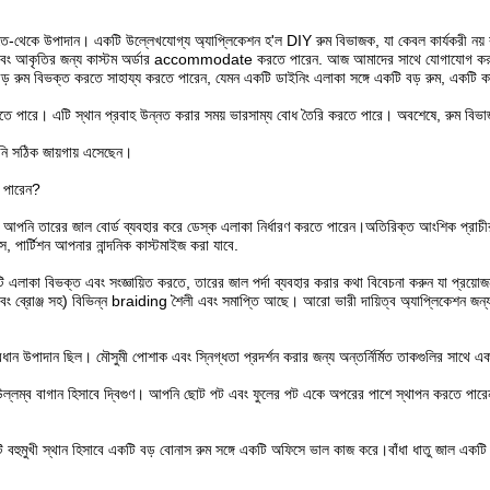
তে-থেকে উপাদান। একটি উল্লেখযোগ্য অ্যাপ্লিকেশন হ'ল DIY রুম বিভাজক, যা কেবল কার্যকরী নয় 
 আকার এবং আকৃতির জন্য কাস্টম অর্ডার accommodate করতে পারেন. আজ আমাদের সাথে যোগাযোগ কর
 রুম বিভক্ত করতে সাহায্য করতে পারেন, যেমন একটি ডাইনিং এলাকা সঙ্গে একটি বড় রুম, একটি কাজ-এ
করতে পারে। এটি স্থান প্রবাহ উন্নত করার সময় ভারসাম্য বোধ তৈরি করতে পারে। অবশেষে, রুম বিভ
নি সঠিক জায়গায় এসেছেন।
 পারেন?
য়, আপনি তারের জাল বোর্ড ব্যবহার করে ডেস্ক এলাকা নির্ধারণ করতে পারেন।অতিরিক্ত আংশিক প্রাচী
র্টিশন আপনার নান্দনিক কাস্টমাইজ করা যাবে.
িটি এলাকা বিভক্ত এবং সংজ্ঞায়িত করতে, তারের জাল পর্দা ব্যবহার করার কথা বিবেচনা করুন যা প্রয়
 এবং ব্রোঞ্জ সহ) বিভিন্ন braiding শৈলী এবং সমাপ্তি আছে। আরো ভারী দায়িত্ব অ্যাপ্লিকেশন জন্য,
্রধান উপাদান ছিল। মৌসুমী পোশাক এবং স্নিগ্ধতা প্রদর্শন করার জন্য অন্তর্নির্মিত তাকগুলির সাথ
ল্লম্ব বাগান হিসাবে দ্বিগুণ। আপনি ছোট পট এবং ফুলের পট একে অপরের পাশে স্থাপন করতে পারেন
হুমুখী স্থান হিসাবে একটি বড় বোনাস রুম সঙ্গে একটি অফিসে ভাল কাজ করে।বাঁধা ধাতু জাল একটি ভ