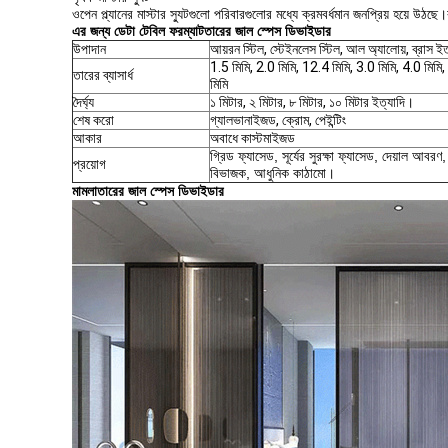
ওপেন প্ল্যানের মাস্টার স্যুটগুলো পরিবারগুলোর মধ্যে ক্রমবর্ধমান জনপ্রিয় হয়ে উ
এর জন্য ডেটা টেবিল ফরম্যাট
তারের জাল স্পেস ডিভাইডার
উপাদান
আয়রন স্টিল, স্টেইনলেস স্টিল, আল অ্যালোয়, ব্রাস ই
1.5 মিমি, 2.0 মিমি, 12.4 মিমি, 3.0 মিমি, 4.0 মিমি,
তারের ব্যাসার্ধ
মিমি
দৈর্ঘ্য
১ মিটার, ২ মিটার, ৮ মিটার, ১০ মিটার ইত্যাদি।
শেষ করো
গ্যালভানাইজড, ক্রোম, পেইন্টিং
আকার
অবাধে কাস্টমাইজড
গ্রিড ফ্যাসেড, সূর্যের সুরক্ষা ফ্যাসেড, দেয়াল আবরণ,
প্রয়োগ
বিভাজক, আধুনিক কাঠামো।
মামলা
তারের জাল স্পেস ডিভাইডার