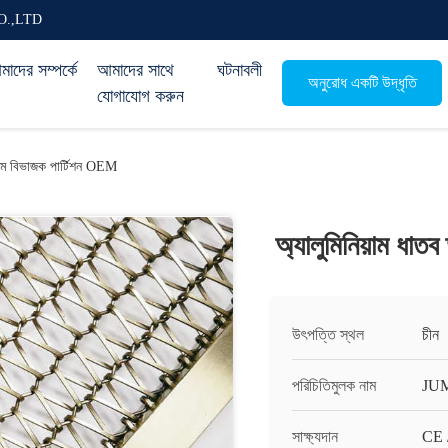
O.,LTD
াদের সম্পর্কে
আমাদের সাথে
ঘটনাবলী
অনুরোধ একটি উদ্ধৃতি
যোগাযোগ করুন
 রুম বিভাজক পার্টিশন OEM
অ্যালুমিনিয়াম ধা
উৎপত্তি স্থল
চীন
পরিচিতিমুলক নাম
JU
সাক্ষ্যদান
CE 