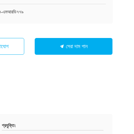
াও-এমআরডি৭৭৯
গাযোগ
সেরা দাম পান
প্রযুক্তি: