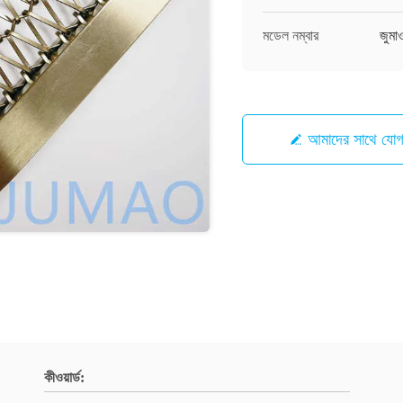
মডেল নম্বার
জুম
আমাদের সাথে যো
কীওয়ার্ড: