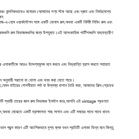
বরং নান্দনিকভাবেও মনোরম।আমাদের পণ্য স্টক আছে এবং দ্রুত এবং নির্ভরযোগ্য
ুন.
-হোম ওয়ার্কস্টেশন সঙ্গে একটি বোনাস রুম,অথবা একটি নির্দিষ্ট লিভিং রুম এবং
াজকগুলি রুম বিভাজকগুলির জন্য উপযুক্ত।এই আলংকারিক পার্টিশনগুলি অভ্যন্তরীণ
র এলাকাটিকে আরও উদ্দেশ্যমূলক মনে করবে এবং বিভ্রান্তি হ্রাস করতে সহায়তা
োজন অনুযায়ী সরানো বা খোলা এবং বন্ধ করা যেতে পারে।
যেমন বাইরের গোপনীয়তা পর্দা বা উল্লম্ব বাগান তৈরি করা, আমাদের শিল্প-গ্রেডের
ে একটি স্থায়ী তারের জাল রুম বিভাজক ইনস্টল করে,আপনি এই vintage প্রবণতা
,অথবা মেঝেতে একটি দ্রাক্ষালতা গাছ লাগান এবং এটি সময়ের সাথে সাথে ধাতব
াল পছন্দ কারণ এটি আংশিকভাবে দৃশ্য ব্লক যখন প্রতিটি এলাকা ভিন্ন মনে কিন্তু