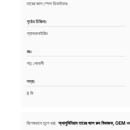
তারের জাল স্পেস ডিভাইডার
পৃষ্ঠের চিকিত্সা:
গ্যালভানাইজিং
রঙ:
গাঢ় সোনালী
লম্বা:
8 মি
অ্যালুমিনিয়াম তারের জাল রুম বিভাজক
,
OEM ওয়্
বিশেষভাবে তুলে ধরা: