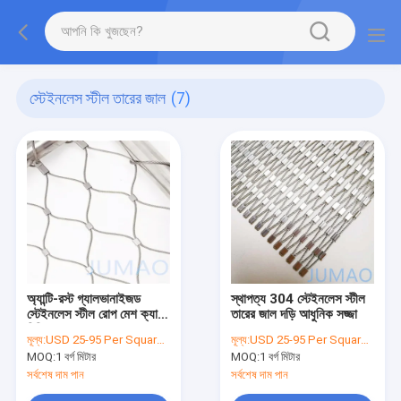
স্টেইনলেস স্টীল তারের জাল
(7)
অ্যান্টি-রস্ট গ্যালভানাইজড
স্থাপত্য 304 স্টেইনলেস স্টীল
স্টেইনলেস স্টীল রোপ মেশ ক্যাবল
তারের জাল দড়ি আধুনিক সজ্জা
বিল্ডিং জন্য
মূল্য:
USD 25-95 Per Square Meter
মূল্য:
USD 25-95 Per Square Meter
MOQ:
1 বর্গ মিটার
MOQ:
1 বর্গ মিটার
সর্বশেষ দাম পান
সর্বশেষ দাম পান