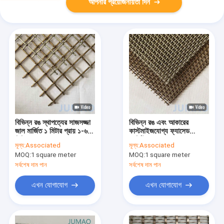
আপনার প্রয়োজনীয়তা দিন
বিভিন্ন রঙ স্থাপত্যের সাজসজ্জা
বিভিন্ন রঙ এবং আকারের
জাল মার্জিত ১ মিটার প্রায় ১-৬
কাস্টমাইজযোগ্য ফ্যাসেড
মিমি
আর্কিটেকচারাল জাল
মূল্য:
Associated
মূল্য:
Associated
MOQ:
1 square meter
MOQ:
1 square meter
সর্বশেষ দাম পান
সর্বশেষ দাম পান
এখন যোগাযোগ
এখন যোগাযোগ