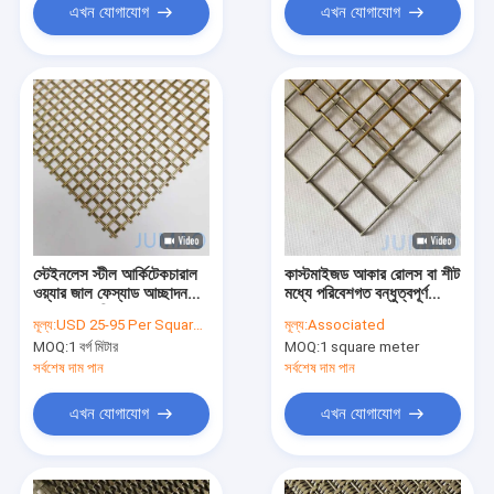
এখন যোগাযোগ
এখন যোগাযোগ
স্টেইনলেস স্টীল আর্কিটেকচারাল
কাস্টমাইজড আকার রোলস বা শীট
ওয়্যার জাল ফেস্যাড আচ্ছাদন
মধ্যে পরিবেশগত বন্ধুত্বপূর্ণ
প্যানেল রুম বিভাজক
স্থাপত্য জাল
মূল্য:
USD 25-95 Per Square Meter
মূল্য:
Associated
MOQ:
1 বর্গ মিটার
MOQ:
1 square meter
সর্বশেষ দাম পান
সর্বশেষ দাম পান
এখন যোগাযোগ
এখন যোগাযোগ