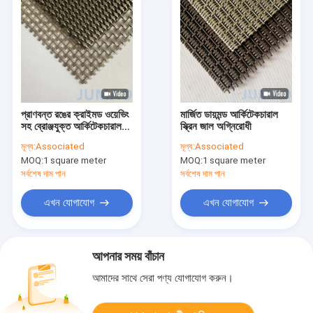
প্রাণবন্ত রঙের ক্রাইমড ওয়েভিং
মার্জিত ডায়মন্ড আর্কিটেকচারাল
সহ ব্রোঞ্জযুক্ত আর্কিটেকচারাল
স্ক্রিন জাল অগ্নিরোধী
জাল
মূল্য:
Associated
মূল্য:
Associated
MOQ:
1 square meter
MOQ:
1 square meter
সর্বশেষ দাম পান
সর্বশেষ দাম পান
এখন যোগাযোগ
এখন যোগাযোগ
আপনার সময় বাঁচান
আমাদের সাথে সেরা পণ্য যোগাযোগ করুন।