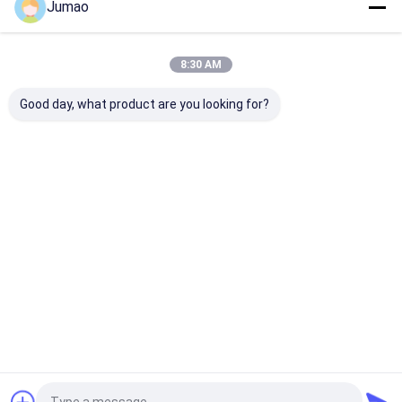
Jumao
বাড়ি
আমাদের
আমাদের সাথে যোগাযোগ
Desktop
Site
সম্পর্কে
করুন
8:30 AM
সাইট ম্যাপ
গোপনীয়তা নীতি
গুণ
স্থাপত্য জাল
চীন কারখানা.Copyright © 2026 SHENZHOU CITY JUMAO
Good day, what product are you looking for?
COMMERCIAL AND TRADING CO.,LTD. All Rights Reserved.
বাড়ি
পণ্য
আমাদের সম্পর্কে