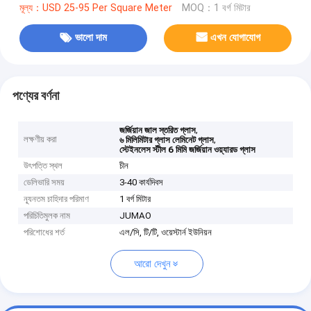
মূল্য：USD 25-95 Per Square Meter
MOQ：1 বর্গ মিটার
ভালো দাম
এখন যোগাযোগ
পণ্যের বর্ণনা
,
জর্জিয়ান জাল স্তরিত গ্লাস
লক্ষণীয় করা
,
৬ মিলিমিটার গ্লাস লেমিনেট গ্লাস
স্টেইনলেস স্টীল 6 মিমি জর্জিয়ান ওয়্যারড গ্লাস
উৎপত্তি স্থল
চীন
ডেলিভারি সময়
3-40 কার্যদিবস
ন্যূনতম চাহিদার পরিমাণ
1 বর্গ মিটার
পরিচিতিমুলক নাম
JUMAO
পরিশোধের শর্ত
এল/সি, টি/টি, ওয়েস্টার্ন ইউনিয়ন
আরো দেখুন