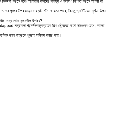
জিজ্ঞাসা করতে হবেঃ"আমাদের কর্মীদের স্বাস্থ্য ও কল্যাণ নিশ্চিত করতে আমরা কী
পৃষ্ঠের উপর মাত্র চার ঘন্টা বেঁচে থাকতে পারে, কিন্তু প্লাস্টিকের পৃষ্ঠের উপর
ে পারি অন্য কোন সৃজনশীল উপায়ে?
 সম্ভাবনা প্রদর্শনঅভ্যন্তরের শিল্প সৌন্দর্যের সাথে সামঞ্জস্য রেখে, আমরা
সিক গলন পাত্রকে পুনরায় সক্রিয় করার সময়।