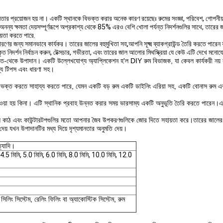
িন্নতার প্রয়োজন হয় না। একটি স্থানকে বিভক্ত করার অনেক কারণ রয়েছেঃ রুমের সংজ্ঞা, পরিবেশ, গোপ
অনন্য ক্ষমতা দেয়সম্পূর্ণরূপে অপ্রকাশ্য থেকে 85% এরও বেশি খোলা পর্যন্ত নিদর্শনগুলির সাথে, তারের
য়তা করতে পারে.
ধারণের জন্য সমানভাবে কার্যকর। তারের জালের বহুমুখিতা সহ,আপনি সূক্ষ্ম ব্যাকগ্রাউন্ড তৈরি করতে পারেন
 নিদর্শন নির্বাচন করুন, টেক্সচার, গভীরতা, এবং তারের জাল আলোর মিথস্ক্রিয়া যে কেউ এটি দেখে মন
েতে-থেকে উপাদান। একটি উল্লেখযোগ্য অ্যাপ্লিকেশন হ'ল DIY রুম বিভাজক, যা কেবল কার্যকরী নয়
জন্য টিপস এবং ধারণা সহ।
ভক্ত করতে সাহায্য করতে পারে, যেমন একটি বড় রুম একটি ডাইনিং এরিয়া সহ, একটি বোনাস রুম একটি 
েওয়া হয় কিনা। এটি স্থানিক প্রবাহ উন্নত করার সময় ভারসাম্য একটি অনুভূতি তৈরি করতে পারেন।
য় কাঠ এবং কাউন্টারটপগুলির মতো আপনার জৈব উপকরণগুলিকে জোর দিতে সহায়তা করে।তারের জালের 
য় যখন উপাদানটির মধ্য দিয়ে দৃশ্যমানতার অনুমতি দেয়।
ত্যাদি।
 4.5 মিমি, 5.0 মিমি, 6.0 মিমি, 8.0 মিমি, 10.0 মিমি, 12.0
 সিলিং সিস্টেম, রেলিং ফিলিং বা অ্যাকোস্টিক সিস্টেম, রুম