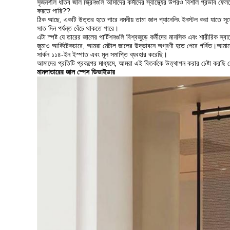
সৃজনশীল ধাতব জাল স্ক্রিনগুলি আমাদের কর্মীদের স্বাস্থ্যের উপরও বিশাল প্রভাব ফ
করতে পারি??
ঠিক আছে, একটি উত্তর হতে পারে নমনীয় তামা জাল প্যানেলিং ইনস্টল করা যাতে সূর্যে
সাত দিন পর্যন্ত বেঁচে থাকতে পারে।
এটা স্পষ্ট যে তারের জালের পার্টিশনগুলি বিশ্বজুড়ে কর্মীদের মানসিক এবং শারীরি
জুমাও আর্কিটেকচারে, আমরা মেটাল জালের উদ্ভাবনে অগ্রণী হতে পেরে গর্বিত।আমা
সার্কন ১১৪-ইন ইস্পাত এবং মূল সমাপ্তি ব্যবহার করেছি।
আমাদের প্রতিটি প্রকল্পের মাধ্যমে, আমরা এই বিতর্ককে উত্থাপন করার চেষ্টা কর
মামলা
তারের জাল স্পেস ডিভাইডার