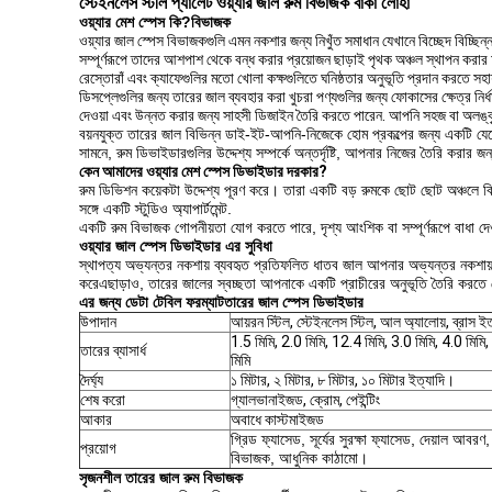
স্টেইনলেস স্টীল প্যালেট ওয়্যার জাল রুম বিভাজক বাঁকা লোহা
ওয়্যার মেশ স্পেস কি?
বিভাজক
ওয়্যার জাল স্পেস বিভাজকগুলি এমন নকশার জন্য নিখুঁত সমাধান যেখানে বিচ্ছেদ বিচ্ছ
সম্পূর্ণরূপে তাদের আশপাশ থেকে বন্ধ করার প্রয়োজন ছাড়াই পৃথক অঞ্চল স্থাপন করার 
রেস্তোরাঁ এবং ক্যাফেগুলির মতো খোলা কক্ষগুলিতে ঘনিষ্ঠতার অনুভূতি প্রদান করতে সহা
ডিসপ্লেগুলির জন্য তারের জাল ব্যবহার করা খুচরা পণ্যগুলির জন্য ফোকাসের ক্ষেত্র নির্
দেওয়া এবং উন্নত করার জন্য সাহসী ডিজাইন তৈরি করতে পারেন. আপনি সহজ বা অলঙ্কৃত
বয়নযুক্ত তারের জাল বিভিন্ন ডাই-ইট-আপনি-নিজেকে হোম প্রকল্পের জন্য একটি য
সামনে, রুম ডিভাইডারগুলির উদ্দেশ্য সম্পর্কে অন্তর্দৃষ্টি, আপনার নিজের তৈরি করার 
কেন আমাদের ওয়্যার মেশ স্পেস ডিভাইডার দরকার?
রুম ডিভিশন কয়েকটা উদ্দেশ্য পূরণ করে। তারা একটি বড় রুমকে ছোট ছোট অঞ্চলে বি
সঙ্গে একটি স্টুডিও অ্যাপার্টমেন্ট.
একটি রুম বিভাজক গোপনীয়তা যোগ করতে পারে, দৃশ্য আংশিক বা সম্পূর্ণরূপে বাধা দ
ওয়্যার জাল স্পেস ডিভাইডার এর সুবিধা
স্থাপত্য অভ্যন্তর নকশায় ব্যবহৃত প্রতিফলিত ধাতব জাল আপনার অভ্যন্তর নকশা
করেএছাড়াও, তারের জালের স্বচ্ছতা আপনাকে একটি প্রাচীরের অনুভূতি তৈরি করতে দে
এর জন্য ডেটা টেবিল ফরম্যাট
তারের জাল স্পেস ডিভাইডার
উপাদান
আয়রন স্টিল, স্টেইনলেস স্টিল, আল অ্যালোয়, ব্রাস ই
1.5 মিমি, 2.0 মিমি, 12.4 মিমি, 3.0 মিমি, 4.0 মিমি,
তারের ব্যাসার্ধ
মিমি
দৈর্ঘ্য
১ মিটার, ২ মিটার, ৮ মিটার, ১০ মিটার ইত্যাদি।
শেষ করো
গ্যালভানাইজড, ক্রোম, পেইন্টিং
আকার
অবাধে কাস্টমাইজড
গ্রিড ফ্যাসেড, সূর্যের সুরক্ষা ফ্যাসেড, দেয়াল আবরণ,
প্রয়োগ
বিভাজক, আধুনিক কাঠামো।
সৃজনশীল তারের জাল রুম বিভাজক