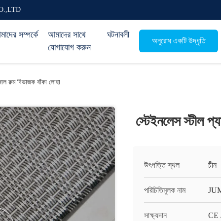
O.,LTD
াদের সম্পর্কে
আমাদের সাথে
ঘটনাবলী
অনুরোধ একটি উদ্ধৃতি
যোগাযোগ করুন
 জাল রুম বিভাজক বাঁকা লোহা
স্টেইনলেস স্টীল প্
উৎপত্তি স্থল
চীন
পরিচিতিমুলক নাম
JU
সাক্ষ্যদান
CE 