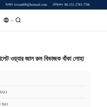
ইমেইল vivisu606@hotmail.com
টেলিফোন: 86-151-2783-7706


যালেট ওয়্যার জাল রুম বিভাজক বাঁকা লোহা
MAO
/ ISO