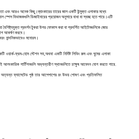
নীয়তা এবং আরও অনেক কিছু।ব্যাংকারের তারের জাল একটি উন্মুক্ত এলাকার মধ্যে
 জাল স্পেস বিভাজকগুলি ডিজাইনারের প্রয়োজন অনুসারে বাধা বা স্বচ্ছ হতে পারে।এটি
 যা বৈশিষ্ট্যযুক্ত প্রদর্শন টুকরা উপর ফোকাস করা বা প্রদর্শিত আইটেমগুলিকে জোর
োযোগ আকর্ষণ করবে।
 বরং নান্দনিকভাবেও মনোরম।
ওয়ার্ক-ফ্রম-হোম স্টেশন সহ,অথবা একটি নির্দিষ্ট লিভিং রুম এবং ঘুমের এলাকা
এই আলংকারিক পার্টিশনগুলি অভ্যন্তরীণ স্থানগুলিতে চাক্ষুষ আবেদন যোগ করতে পারে.
অত্যন্ত ফ্যাসেটেড পৃষ্ঠ তার আশেপাশের রং উভয় শোষণ এবং প্রতিফলিত