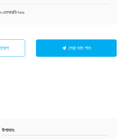
াও-এমআরডি৭৬৬
গাযোগ
সেরা দাম পান
উপাদান: