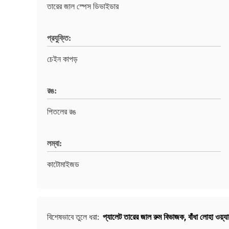
তারের জাল স্পেস ডিভাইডার
প্রযুক্তি:
চেইন কাপড়
রঙ:
পিতলের রঙ
লম্বা:
কাটোমাইজড
প্যালেট তারের জাল রুম বিভাজক
,
বাঁধা লোহা ওয়্
বিশেষভাবে তুলে ধরা: