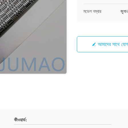
মডেল নম্বার
জুম
আমাদের সাথে যো
কীওয়ার্ড: