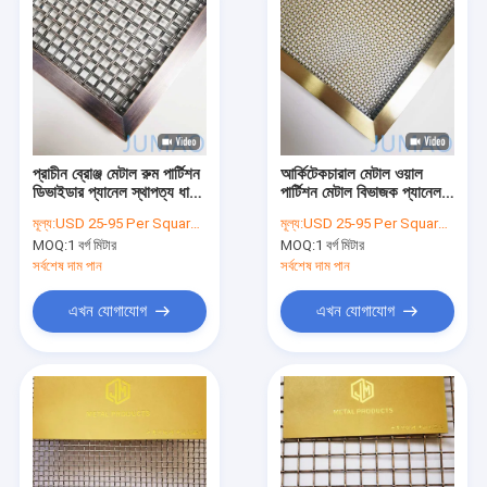
প্রাচীন ব্রোঞ্জ মেটাল রুম পার্টিশন
আর্কিটেকচারাল মেটাল ওয়াল
ডিভাইডার প্যানেল স্থাপত্য ধারণা
পার্টিশন মেটাল বিভাজক প্যানেল
জন্য
গোল্ডেন
মূল্য:
USD 25-95 Per Square Meter
মূল্য:
USD 25-95 Per Square Meter
MOQ:
1 বর্গ মিটার
MOQ:
1 বর্গ মিটার
সর্বশেষ দাম পান
সর্বশেষ দাম পান
এখন যোগাযোগ
এখন যোগাযোগ
বাড়ি
পণ্য
আমাদের সম্পর্কে