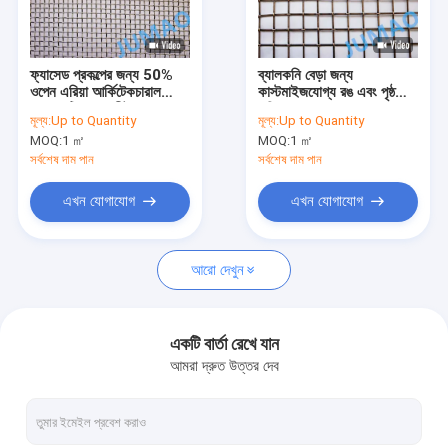
কারখানা ভ্রমণ
মান নিয়ন্ত্রণ
ফ্যাসেড প্রকল্পের জন্য 50%
ব্যালকনি বেড়া জন্য
ওপেন এরিয়া আর্কিটেকচারাল
কাস্টমাইজযোগ্য রঙ এবং পৃষ্ঠ
আমাদের সাথে যোগাযোগ করুন
ডেকোরেটিভ জাল শীট
সজ্জিত তারের জাল
মূল্য:
Up to Quantity
মূল্য:
Up to Quantity
MOQ:
1 ㎡
MOQ:
1 ㎡
খবর
সর্বশেষ দাম পান
সর্বশেষ দাম পান
সব ক্ষেত্রেই
এখন যোগাযোগ
এখন যোগাযোগ
উদ্ধৃতির জন্য আবেদন
আরো দেখুন
স্থাপত্য জাল
একটি বার্তা রেখে যান
আমরা দ্রুত উত্তর দেব
স্টেইনলেস স্টিল জল পর্দা
মেটাল জাল পর্দা