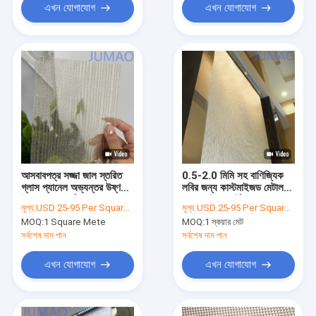
এখন যোগাযোগ
এখন যোগাযোগ
আসবাবপত্র সজ্জা জাল স্তরিত
0.5-2.0 মিমি সহ বাণিজ্যিক
গ্লাস প্যানেল অভ্যন্তর উষ্ণতা
লবির জন্য কাস্টমাইজড মেটাল
উজ্জ্বলতা প্রবর্তন
মেশ ওয়াটার কার্টেন
মূল্য:
USD 25-95 Per Square Meter
মূল্য:
USD 25-95 Per Square Meter
MOQ:
1 Square Mete
MOQ:
1 স্কয়ার মেট
সর্বশেষ দাম পান
সর্বশেষ দাম পান
এখন যোগাযোগ
এখন যোগাযোগ