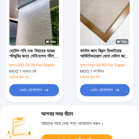
হোটেল লবি এবং বিবাহের মঞ্চের
কাস্টম জাল স্ক্রিন ডিভাইডার
পটভূমির জন্য স্টেইনলেস স্টীল
আর্কিটেকচারাল বোনা মেটাল জাল
জলের পর্দা মেটাল মেশ
শ্যাম্পেন সোনার
মূল্য:
USD 25-95 Per Square Meter
মূল্য:
USD 25-95 Per Square Meter
MOQ:
1 স্কয়ার মেট
MOQ:
1 বর্গ মিটার
সর্বশেষ দাম পান
সর্বশেষ দাম পান
এখন যোগাযোগ
এখন যোগাযোগ
আপনার সময় বাঁচান
আমাদের সাথে সেরা পণ্য যোগাযোগ করুন।