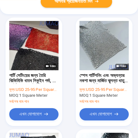
আপনার প্রয়োজনীয়তা দিন
পার্টি সেটিংয়ের জন্য তৈরি
স্পেস পার্টিশনিং এবং অভ্যন্তর
ঝিকিমিকি ধাতব সিকুইন পর্দা, যা
নকশা জন্য মার্জিত ঝুলন্ত ধাতু
মার্জিত ঝলমলে ফিনিশিং প্রদান
প্যাকেজ পর্দা
মূল্য:
USD 25-95 Per Square Meter
মূল্য:
USD 25-95 Per Square Meter
করে
MOQ:
1 Square Meter
MOQ:
1 Square Meter
সর্বশেষ দাম পান
সর্বশেষ দাম পান
এখন যোগাযোগ
এখন যোগাযোগ