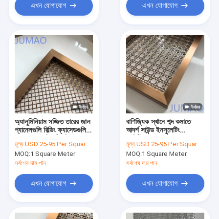
এখন যোগাযোগ
এখন যোগাযোগ
অ্যালুমিনিয়াম সজ্জিত তারের জাল
বাণিজ্যিক স্থানে শব্দ কমাতে
প্যানেলগুলি বিল্ডিং ফ্যাসেডগুলির
আদর্শ সাউন্ড ইনসুলেটিং
জন্য অনন্য নিদর্শনগুলির
আর্কিটেকচারাল মেটাল প্যানেল
মূল্য:
USD 25-95 Per Square Meter
মূল্য:
USD 25-95 Per Square Meter
বৈশিষ্ট্যযুক্ত
MOQ:
1 Square Meter
MOQ:
1 Square Meter
সর্বশেষ দাম পান
সর্বশেষ দাম পান
এখন যোগাযোগ
এখন যোগাযোগ