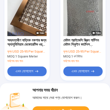
অভ্যন্তরীণ বাহ্যিক নকশার জন্য
মেটাল প্রাইভেসি স্ক্রিন পার্টিশন
অ্যালুমিনিয়াম ডেকোরেটিভ ওয়্যার
মেটাল সিকুইন কার্টেনস
মেশ হালকা
আলংকারিক মেটাল কার্টেন
মূল্য:
USD 25-95 Per Square Meter
মূল্য:
USD 25-95 Per Square Meter
MOQ:
1 Square Meter
MOQ:
1 বর্গ মিটার
সর্বশেষ দাম পান
সর্বশেষ দাম পান
এখন যোগাযোগ
এখন যোগাযোগ
আপনার সময় বাঁচান
আমাদের সাথে সেরা পণ্য যোগাযোগ করুন।