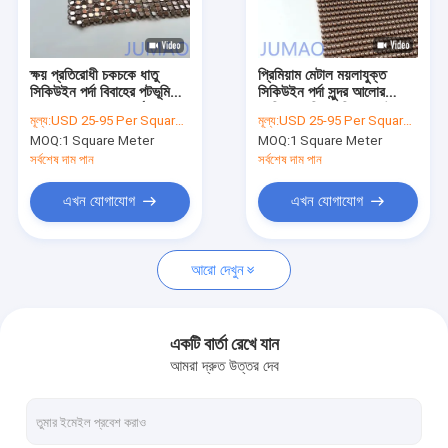
কারখানা ভ্রমণ
মান নিয়ন্ত্রণ
ক্ষয় প্রতিরোধী চকচকে ধাতু
প্রিমিয়াম মেটাল ময়লাযুক্ত
সিকিউইন পর্দা বিবাহের পটভূমি
সিকিউইন পর্দা সুন্দর আলোর
আমাদের সাথে যোগাযোগ করুন
এবং ক্যাফে জন্য আদর্শ
প্রতিফলন দিয়ে পরিবেশকে উন্নত
মূল্য:
USD 25-95 Per Square Meter
মূল্য:
USD 25-95 Per Square Meter
করে
MOQ:
1 Square Meter
MOQ:
1 Square Meter
খবর
সর্বশেষ দাম পান
সর্বশেষ দাম পান
সব ক্ষেত্রেই
এখন যোগাযোগ
এখন যোগাযোগ
উদ্ধৃতির জন্য আবেদন
আরো দেখুন
স্থাপত্য জাল
একটি বার্তা রেখে যান
আমরা দ্রুত উত্তর দেব
স্টেইনলেস স্টিল জল পর্দা
মেটাল জাল পর্দা