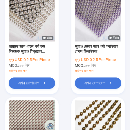
ডায়মন্ড জাল ধাতব পর্দা রুম
জুমাও মেটাল জাল পর্দা স্পাইরাল
বিভাজক জুমাও স্প্রিয়াল
স্পেস ডিভাইডার
আলংকারিক ধাতব ড্রেপারি
মূল্য:
USD 0.2-5 Per Piece
মূল্য:
USD 0.2-5 Per Piece
MOQ:
১০০ পিসি
MOQ:
১০০ পিসি
সর্বশেষ দাম পান
সর্বশেষ দাম পান
এখন যোগাযোগ
এখন যোগাযোগ
বাড়ি
পণ্য
আমাদের সম্পর্কে