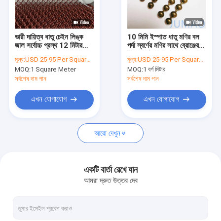
কারখানা ভ্রমণ
মান নিয়ন্ত্রণ
ভারী দায়িত্ব ধাতু চেইন লিঙ্ক
10 মিমি ইস্পাত ধাতু মণির বল
জাল সর্বোচ্চ প্রস্থ 12 মিটার
পর্দা স্বর্ণের মণির সাথে ব্রোঞ্জের
আমাদের সাথে যোগাযোগ করুন
কাস্টমাইজযোগ্য খোলা
শিয়ার পর্দা
মূল্য:
USD 25-95 Per Square Meter
মূল্য:
USD 25-95 Per Square Meter
MOQ:
1 Square Meter
MOQ:
1 বর্গ মিটার
খবর
সর্বশেষ দাম পান
সর্বশেষ দাম পান
সব ক্ষেত্রেই
এখন যোগাযোগ
এখন যোগাযোগ
উদ্ধৃতির জন্য আবেদন
আরো দেখুন
স্থাপত্য জাল
একটি বার্তা রেখে যান
আমরা দ্রুত উত্তর দেব
স্টেইনলেস স্টিল জল পর্দা
মেটাল জাল পর্দা