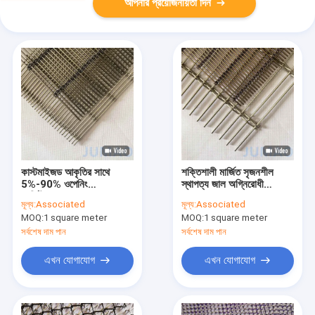
আপনার প্রয়োজনীয়তা দিন
কাস্টমাইজড আকৃতির সাথে
শক্তিশালী মার্জিত সৃজনশীল
5%-90% ওপেনিং
স্থাপত্য জাল অগ্নিরোধী
আর্কিটেকচারাল জাল
1mm-6mm
মূল্য:
Associated
মূল্য:
Associated
MOQ:
1 square meter
MOQ:
1 square meter
সর্বশেষ দাম পান
সর্বশেষ দাম পান
এখন যোগাযোগ
এখন যোগাযোগ