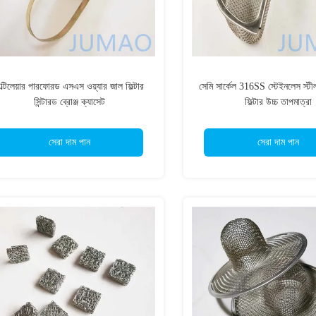
াল্টিলেয়ার পারফোরড এসএস ওয়্যার জাল ফিল্টার
সেমি সার্কেল 316SS স্টেইনলেস স্টীল
সিন্টারড ব্রোঞ্জ ক্যাসেট
ফিল্টার উচ্চ তাপমাত্রা
সেরা দাম পান
সেরা দাম পান