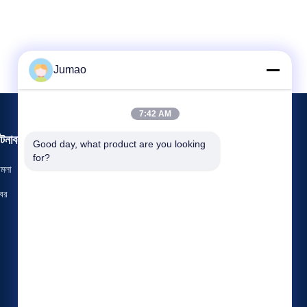
Jumao
7:42 AM
টনাবলী
Good day, what product are you looking 
অনুরোধ একটি উদ্ধৃতি
for?
ামলা
টেলিফোন: 86-151-2783-7706
বর


