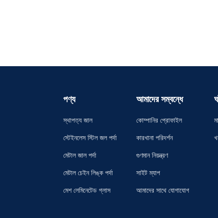
পণ্য
আমাদের সম্বন্ধে
ঘ
স্থাপত্য জাল
কোম্পানির প্রোফাইল
ম
স্টেইনলেস স্টিল জল পর্দা
কারখানা পরিদর্শন
খ
মেটাল জাল পর্দা
গুণমান নিয়ন্ত্রণ
মেটাল চেইন লিঙ্ক পর্দা
সাইট ম্যাপ
মেশ লেমিনেটেড গ্লাস
আমাদের সাথে যোগাযোগ