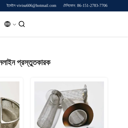
ইমেইল vivisu606@hotmail.com
টেলিফোন: 86-151-2783-7706


লাইন প্রস্তুতকারক