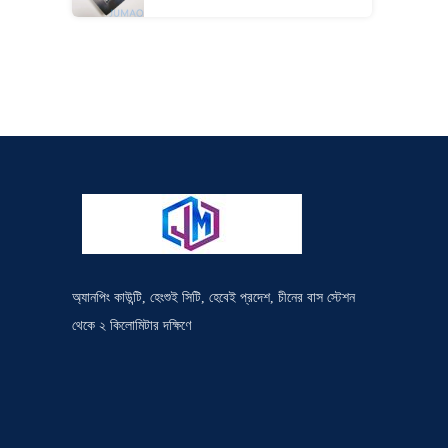
অ্যানপিং কাউন্টি, হেংশুই সিটি, হেবেই প্রদেশ, চীনের বাস স্টেশন
থেকে ২ কিলোমিটার দক্ষিণে