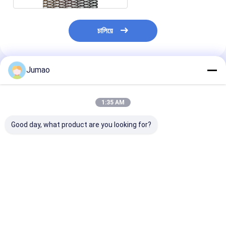
চালিয়ে
Jumao
প্রস্তাবিত পণ্য
1:35 AM
Good day, what product are you looking for?
হোটেল লবি মেটাল জাল ড্রপারি
সবুজ গ্লাভানাইজড স্টেইনলেস
অ্যালুমিনিয়াম তারের 
ফ্যাব্রিক পর্দা স্পেস ডিভাইডার
স্টীল মেটাল জাল পর্দা রোল
পর্দা স্থাপত্যের আলংক
ড্রেপারি
drapery
ভালো দাম
ভালো দাম
ভালো দাম