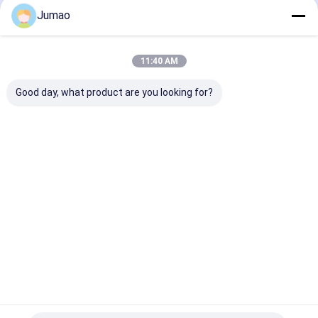
Jumao
বাড়ি
আমাদের
আমাদের সাথে যোগাযোগ
Desktop
Site
সম্পর্কে
করুন
11:40 AM
সাইট ম্যাপ
গোপনীয়তা নীতি
গুণ
স্থাপত্য জাল
চীন কারখানা.Copyright © 2026 SHENZHOU CITY JUMAO
Good day, what product are you looking for?
COMMERCIAL AND TRADING CO.,LTD. All Rights Reserved.
বাড়ি
পণ্য
আমাদের সম্পর্কে