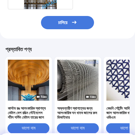
চালিয়ে
প্রস্তাবিত পণ্য
কাস্টম রঙ আলংকারিক স্থাপত্য
অভ্যন্তরীণ স্থাপত্যের জন্য
বেগুনি পেইন্টিং আর্কিটে
মেটাল মেশ রঙিন স্টেইনলেস
আলংকারিক ঘন ধাতব জালের রুম
জাল আলংকারিক ধাতব স্
স্টীল সর্পিল মেটাল তারের জাল
ডিভাইডার
ওডিএম
ভালো দাম
ভালো দাম
ভালো দাম