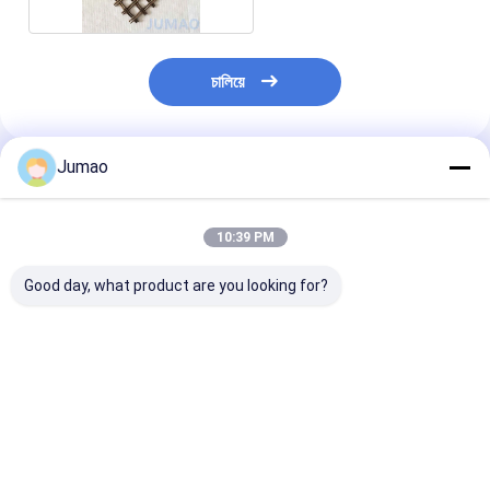
চালিয়ে
Jumao
প্রস্তাবিত পণ্য
10:39 PM
Good day, what product are you looking for?
সর্পিল ধাতু জাল আলংকারিক
অভ্যন্তরীণ স্থাপত্যের জন্য
বেগুনি পেইন্টিং আর্কিটে
স্থাপত্য জাল গোপনীয়তা পার্টিশন
আলংকারিক ঘন ধাতব জালের রুম
জাল আলংকারিক ধাতব স্
সিলিং
ডিভাইডার
ওডিএম
ভালো দাম
ভালো দাম
ভালো দাম