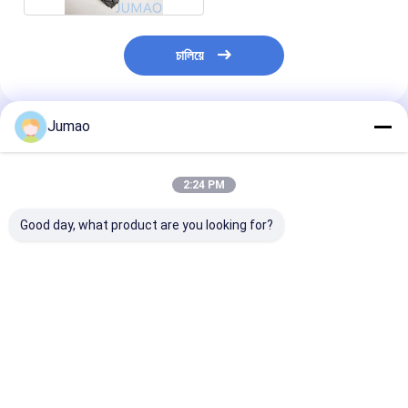
চালিয়ে
Jumao
প্রস্তাবিত পণ্য
2:24 PM
Good day, what product are you looking for?
কাস্টম আর্কিটেকচারাল এক্সপেন্ডেড
ওডিএম বিল্ডিং ফ্যাসেডের জন্য
ডায়মন্ড প্রসারিত জাল 
মেটাল সানস্ক্রিন EML Mesh
আর্কিটেকচারাল এক্সপেন্ডেড মেটাল
প্রসারিত ইস্পাত গ্রিল 
জাল প্যানেল
পাথওয়ে হ্যান্ড্রিলস
ভালো দাম
ভালো দাম
ভালো দাম