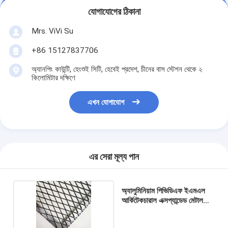
যোগাযোগের ঠিকানা
Mrs. ViVi Su
+86 15127837706
অ্যানপিং কাউন্টি, হেংশুই সিটি, হেবেই প্রদেশ, চীনের বাস স্টেশন থেকে ২
কিলোমিটার দক্ষিণে
এখন যোগাযোগ
এর সেরা মূল্য পান
অ্যালুমিনিয়াম পিভিডিএফ ইএমএল
আর্কিটেকচারাল এক্সপ্যান্ডেড মেটাল
জাল শীট