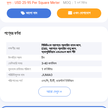
মূল্য：USD 25-95 Per Square Meter
MOQ：1 বর্গ মিটার
ভালো দাম
এখন যোগাযোগ
পণ্যের বর্ণনা
,
পিভিডিএফ স্থাপত্য প্রসারিত ধাতব জাল
লক্ষণীয় করা
,
EML স্থাপত্য প্রসারিত ধাতু জাল
অ্যালুমিনিয়াম এমএমএল জাল শীট
উৎপত্তি স্থল
চীন
ডেলিভারি সময়
3-40 কার্যদিবস
ন্যূনতম চাহিদার পরিমাণ
1 বর্গ মিটার
পরিচিতিমুলক নাম
JUMAO
পরিশোধের শর্ত
এল/সি, টি/টি, ওয়েস্টার্ন ইউনিয়ন
আরো দেখুন