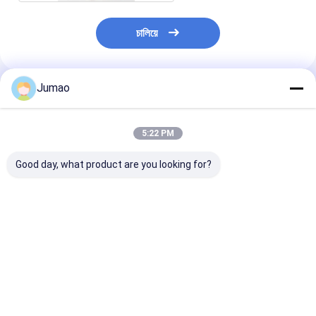
চালিয়ে
Jumao
প্রস্তাবিত পণ্য
5:22 PM
Good day, what product are you looking for?
বিল্ডিং এক্সটেরিয়র ফেসেডের জন্য
অভ্যন্তরীণ বাহ্যিক নকশার জন্য
Architect Desi
কাস্টম কালার এক্সপ্যান্ডেড ৩০৪
অ্যালুমিনিয়াম ডেকোরেটিভ
Arts Decorativ
স্টেইনলেস স্টিল মেটাল মেশ
ওয়্যার মেশ হালকা
Mesh Made By
প্যানেল
Stainless Steel
Wires
ভালো দাম
ভালো দাম
ভালো দাম