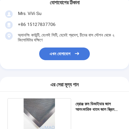
যোগাযোগের ঠিকানা
Mrs. ViVi Su
+86 15127837706
অ্যানপিং কাউন্টি, হেংশুই সিটি, হেবেই প্রদেশ, চীনের বাস স্টেশন থেকে ২
কিলোমিটার দক্ষিণে
এখন যোগাযোগ
এর সেরা মূল্য পান
ব্রোঞ্জ রুম ডিভাইডার জাল
আলংকারিক ধাতব জাল স্ক্রিন
1x3