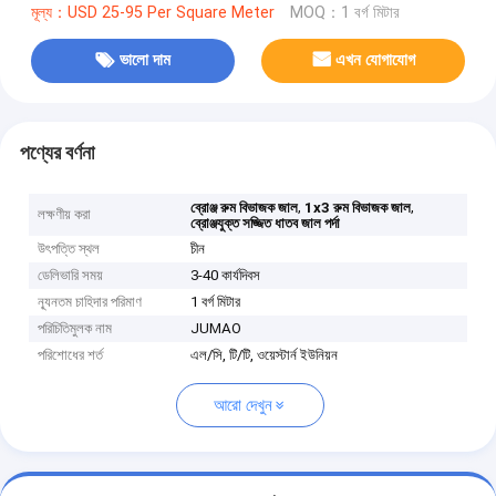
মূল্য：USD 25-95 Per Square Meter
MOQ：1 বর্গ মিটার
ভালো দাম
এখন যোগাযোগ
পণ্যের বর্ণনা
,
,
ব্রোঞ্জ রুম বিভাজক জাল
1x3 রুম বিভাজক জাল
লক্ষণীয় করা
ব্রোঞ্জযুক্ত সজ্জিত ধাতব জাল পর্দা
উৎপত্তি স্থল
চীন
ডেলিভারি সময়
3-40 কার্যদিবস
ন্যূনতম চাহিদার পরিমাণ
1 বর্গ মিটার
পরিচিতিমুলক নাম
JUMAO
পরিশোধের শর্ত
এল/সি, টি/টি, ওয়েস্টার্ন ইউনিয়ন
আরো দেখুন