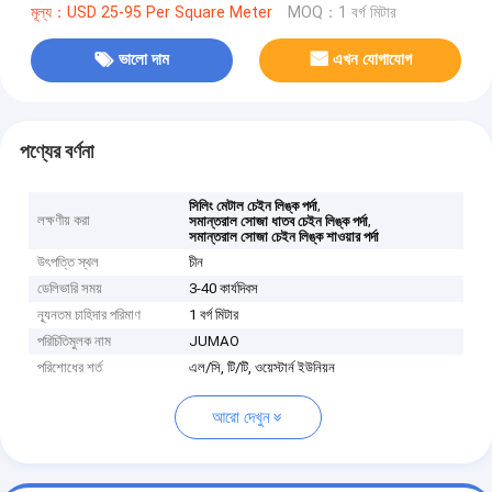
মূল্য：USD 25-95 Per Square Meter
MOQ：1 বর্গ মিটার
ভালো দাম
এখন যোগাযোগ
পণ্যের বর্ণনা
,
সিলিং মেটাল চেইন লিঙ্ক পর্দা
লক্ষণীয় করা
,
সমান্তরাল সোজা ধাতব চেইন লিঙ্ক পর্দা
সমান্তরাল সোজা চেইন লিঙ্ক শাওয়ার পর্দা
উৎপত্তি স্থল
চীন
ডেলিভারি সময়
3-40 কার্যদিবস
ন্যূনতম চাহিদার পরিমাণ
1 বর্গ মিটার
পরিচিতিমুলক নাম
JUMAO
পরিশোধের শর্ত
এল/সি, টি/টি, ওয়েস্টার্ন ইউনিয়ন
আরো দেখুন