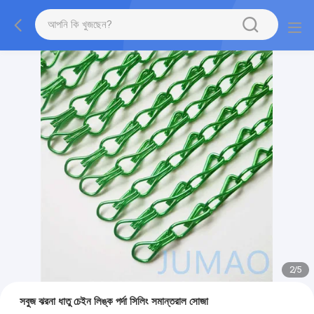
2
/
5
সবুজ ঝরনা ধাতু চেইন লিঙ্ক পর্দা সিলিং সমান্তরাল সোজা