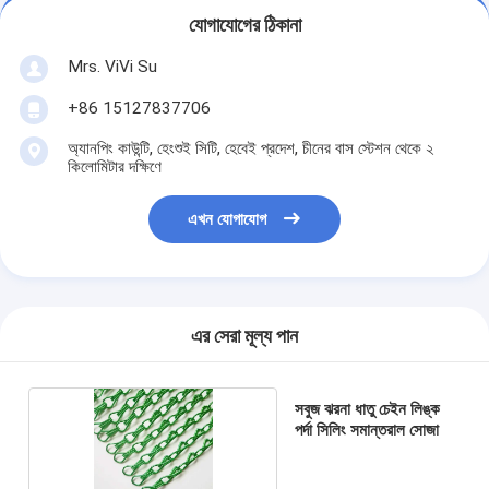
যোগাযোগের ঠিকানা
Mrs. ViVi Su
+86 15127837706
অ্যানপিং কাউন্টি, হেংশুই সিটি, হেবেই প্রদেশ, চীনের বাস স্টেশন থেকে ২
কিলোমিটার দক্ষিণে
এখন যোগাযোগ
এর সেরা মূল্য পান
সবুজ ঝরনা ধাতু চেইন লিঙ্ক
পর্দা সিলিং সমান্তরাল সোজা