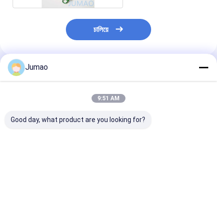
চালিয়ে
Jumao
প্রস্তাবিত পণ্য
9:51 AM
Good day, what product are you looking for?
আধুনিক স্থানগুলির জন্য
ডাবল-হুক ইন্টারলকিং স্ট্রাকচার
ব্রাস সমাপ্তি ধাতু চেই
কাস্টমাইজযোগ্য রঙ ক্ষয়
এবং কাস্টমাইজযোগ্য রঙ সহ
পর্দা বিভিন্ন সেটিংসে দ
প্রতিরোধী হালকা অ্যালুমিনিয়াম
12*24 মিমি মেটাল চেইন লিঙ্ক
উইন্ডোজ জন্য নিখুঁত
চেইন লিঙ্ক পর্দা
কার্টেন
ভালো দাম
ভালো দাম
ভালো দাম