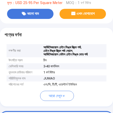
মূল্য：USD 25-95 Per Square Meter
MOQ：1 বর্গ মিটার
ভালো দাম
এখন যোগাযোগ
পণ্যের বর্ণনা
,
আর্কিটেকচারাল চেইন লিঙ্ক স্ক্রিন পর্দা
লক্ষণীয় করা
,
চেইন লিঙ্ক স্ক্রিন পর্দা দেয়াল
আর্কিটেকচারাল মেটাল চেইন লিঙ্ক ডোর পর্দা
উৎপত্তি স্থল
চীন
ডেলিভারি সময়
3-40 কার্যদিবস
ন্যূনতম চাহিদার পরিমাণ
1 বর্গ মিটার
পরিচিতিমুলক নাম
JUMAO
পরিশোধের শর্ত
এল/সি, টি/টি, ওয়েস্টার্ন ইউনিয়ন
আরো দেখুন