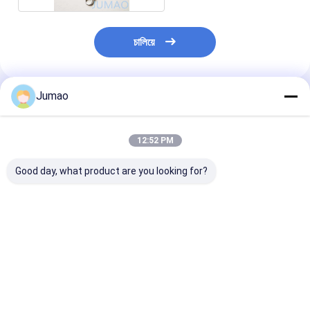
চালিয়ে
Jumao
প্রস্তাবিত পণ্য
12:52 PM
Good day, what product are you looking for?
আধুনিক স্থানগুলির জন্য
ডাবল-হুক ইন্টারলকিং স্ট্রাকচার
ব্রাস সমাপ্তি ধাতু চেই
কাস্টমাইজযোগ্য রঙ ক্ষয়
এবং কাস্টমাইজযোগ্য রঙ সহ
পর্দা বিভিন্ন সেটিংসে দ
প্রতিরোধী হালকা অ্যালুমিনিয়াম
12*24 মিমি মেটাল চেইন লিঙ্ক
উইন্ডোজ জন্য নিখুঁত
চেইন লিঙ্ক পর্দা
কার্টেন
ভালো দাম
ভালো দাম
ভালো দাম