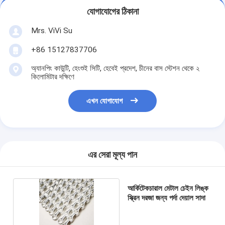
যোগাযোগের ঠিকানা
Mrs. ViVi Su
+86 15127837706
অ্যানপিং কাউন্টি, হেংশুই সিটি, হেবেই প্রদেশ, চীনের বাস স্টেশন থেকে ২
কিলোমিটার দক্ষিণে
এখন যোগাযোগ
এর সেরা মূল্য পান
আর্কিটেকচারাল মেটাল চেইন লিঙ্ক
স্ক্রিন দরজা জন্য পর্দা দেয়াল সাদা