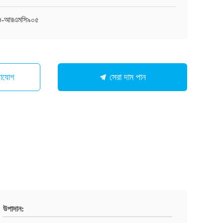
াও-আরএমসি৯০৫
গাযোগ
সেরা দাম পান
উপাদান: