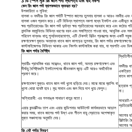
3 ডি স্পেস সৃষ্টি রিং জাল পর্দা স্থাপত্য এবং বহি নকশা
কেন রিং জাল পর্দা ব্যাপকভাবে ব্যবহৃত হয়?
উপকারিতা ও সুবিধা:
হালকা ও নমনীয়ঃ রিং জাল পর্দাটি ইস্পাত জালের তুলনায় হালকা ও আরও নমনীয় এবং নম
হালকা ওজন প্রদান করে। এটি বিভিন্ন স্থাপত্য নকশা মধ্যে ইনস্টল এবং একীভূ
ক্ষয় প্রতিরোধেরঃ রিং জাল পর্দা দুর্দান্ত ক্ষয় প্রতিরোধের সরবরাহ করে এবং কঠোর
নান্দনিক বহুমুখিতাঃ বিভিন্ন ধরণের বয়ন এবং সমাপ্তিতে পাওয়া যায়, আধুনিক এবং সম
পরিবেশ বান্ধবঃ ধাতু পুনর্ব্যবহারযোগ্য, এটি টেকসই বিল্ডিং প্রকল্পের জন্য একটি সব
রক্ষণাবেক্ষণ মুক্তঃ অন্যান্য ধাতব জাল কাপড়ের তুলনায়, রিং জাল পর্দার রক্ষণাবেক্ষণে
কাস্টমাইজেশনঃ বিভিন্ন আকার এবং নিদর্শন কাস্টমাইজ করা যায়, যা স্থপতি এবং ড
রিং জাল পর্দার বৈশিষ্ট্য
স্থিতিশীল
স্থায়ীঃ প্রাথমিক খরচ সত্ত্বেও, ধাতব জাল পর্দা, অনন্য রক্ষণাবেক্ষণ এবং
নমনীয়ঃ ধ
দীর্ঘায়ু বৈশিষ্ট্যগুলি ইনস্টলেশনের জীবনকাল জুড়ে এটি আরও অর্থনৈতিক
একত্রিত ক
প্রমাণ করে।
ধাতব কাপ
রক্ষণাবেক্ষণ মুক্তঃ ধাতব জাল পর্দা ধুলো ছড়িয়ে দেয়। মাঝে মাঝে ব্রাশিং বা
ছত্রাক প্
ধুলো ধোয়া যথেষ্ট হবে। মৃদু সাবান এবং জল দিয়ে দাগ ধুয়ে ফেলুন।
না।
অগ্নিরোধী: এর গলনাঙ্ক সাধারণ ধাতুর মতো।
সানরোট-প্
প্রতিরোধ
এয়ার কন্ডাক্টিভঃ তাপ এবং এয়ার কন্ডিশনার আউটলেট কার্যকরভাবে আড়াল
করার সময়, ধাতব জালের পর্দা উষ্ণ এবং শীতল বায়ু স্রোতের অপেক্ষাকৃত
আলোর ছড়ি
মুক্ত সঞ্চালনের অনুমতি দেয়।
ফিল্টারিং 
আলোর অবস
রিং নেট পর্দার বিবরণ