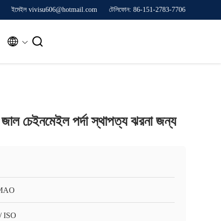
ইমেইল vivisu606@hotmail.com
টেলিফোন: 86-151-2783-7706


ং জাল চেইনমেইল পর্দা স্থাপত্য ঝরনা জন্য
MAO
/ ISO