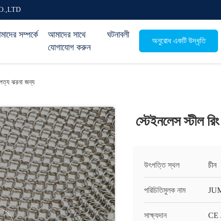
O.,LTD
াদের সম্পর্কে
আমাদের সাথে
ঘটনাবলী
অনুরোধ একটি উদ্ধৃতি
যোগাযোগ করুন
াপত্য ঝরনা জন্য
স্টেইনলেস স্টীল রি
উৎপত্তি স্থল
চীন
পরিচিতিমুলক নাম
JU
সাক্ষ্যদান
CE 