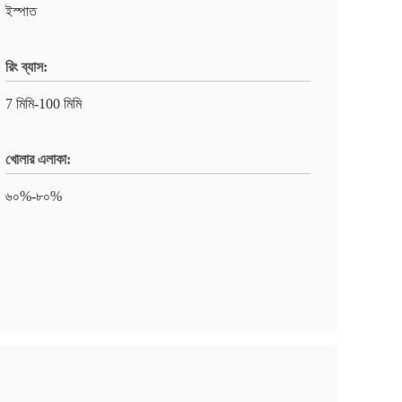
ইস্পাত
রিং ব্যাস:
7 মিমি-100 মিমি
খোলার এলাকা:
৬০%-৮০%