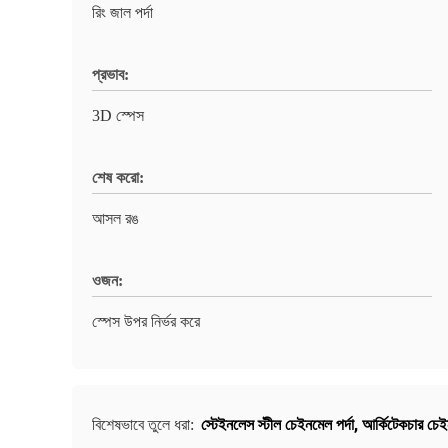
রিং জাল পর্দা
প্রভাব:
3D স্পেস
শেষ করো:
আসল রঙ
ওজন:
স্পেস উপর নির্ভর করে
স্টেইনলেস স্টীল চেইনমেল পর্দা
,
আর্কিটেকচার চেই
বিশেষভাবে তুলে ধরা: