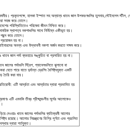
নীয়। প্রকৃতপক্ষে, হালকা ইস্পাত সহ অন্যান্য ধাতব জাল উপকরণগুলির তুলনায়,স্টেইনলেস স্টীল, ব্রো
ত করা সহজ করে তোলে।
 পরিবেশের পরিস্থিতিতেও পরিষেবা জীবন নিশ্চিত করে।
সাময়িক স্থাপত্য নকশাগুলির সাথে নির্বিঘ্নে একীভূত হয়।
ুজ পছন্দ করে তোলে।
র প্রয়োজন হয় না।
িজাইনারদের অনন্য এবং উদ্ভাবনী নকশা অর্জন করতে সক্ষম করে।
ঃ ধাতব জাল পর্দা ব্যবহারে সঙ্কুচিত বা প্রসারিত হয় না।
াতব জালের পর্দাগুলি স্ট্রিপ, প্যানেলগুলিতে ঝুলানো বা
রা যেতে পারে যাতে দুর্দান্ত ড্রেপিং বৈশিষ্ট্যযুক্ত একটি
ড় তৈরি করা যায়।
রতিরোধী: এটি আর্দ্রতা এবং আর্দ্রতার দ্বারা প্রভাবিত হয়
রমাণঃ এটি এমনকি তীব্র গ্রীষ্মমন্ডলীয় সূর্যের আলোকেও
ী।
য়ে দেওয়াঃ ধাতব জালের পর্দাগুলির ব্যতিক্রমী আলোর
বৈশিষ্ট্য রয়েছে। আলোর নিয়ন্ত্রণের ডিগ্রি পূর্ণতা এবং প্রচলিত
্থার দ্বারা শর্তযুক্ত।