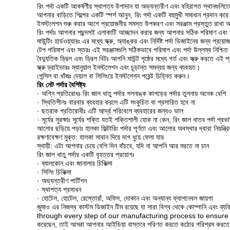
রিং পর্দা একটি আকর্ষণীয় স্থাপত্য উপাদান যা অভ্যন্তরীণ এবং বহিরাগত স্থানগুলি
আপনার বাড়িতে শিল্পের একটি স্পর্শ আনুন, রিং পর্দা একটি বহুমুখী সমাধান প্রদান 
ইনস্টলেশন শুরু করার আগে প্রয়োজনীয় সমস্ত উপকরণ এবং সরঞ্জাম প্রস্তুত রাখা অত
রিং পর্দাঃ আপনার পছন্দসই এলাকাটি আচ্ছাদন করার জন্য আপনার সঠিক পরিমাণ এব
মাউন্টিং হার্ডওয়্যারঃ এর মধ্যে স্ক্রু, অ্যাঙ্কর এবং নির্দিষ্ট পর্দা ডিজাইনের জন্য প্
টেপ পরিমাপ এবং স্তরঃ এই সরঞ্জামগুলি সঠিকভাবে পরিমাপ এবং পর্দা উল্লম্ব নিশ্চিত
বৈদ্যুতিক ড্রিল এবং ড্রিল বিটঃ আপনি মাউন্ট পৃষ্ঠের মধ্যে গর্ত এবং স্ক্রু করতে এই 
স্ক্রু ড্রাইভারঃ ম্যানুয়াল ইনস্টলেশন এবং চূড়ান্ত সমন্বয় জন্য ব্যবহৃত।
পেন্সিল বা খাঁজঃ দেয়াল বা সিলিংয়ে ইনস্টলেশন পয়েন্ট চিহ্নিত করুন।
রিং নেট পর্দার বৈশিষ্ট্য
· অগ্নি প্রতিরোধঃ রিং জাল ধাতু পর্দার গলনাঙ্ক কাপড়ের পর্দার তুলনায় অনেক বেশি
· স্থিতিশীলঃ বারবার ব্যবহার করলে এটি সংকুচিত বা প্রসারিত হবে না
· ছত্রাক প্রতিরোধীঃ এটি আর্দ্র পরিবেশে ব্যবহারের জন্যও ভাল
· সূর্যের সুরক্ষাঃ সূর্যের শক্তি যতই শক্তিশালী হোক না কেন, রিং জাল ধাতব পর্দা প্রভ
আলোর ছড়িয়ে পড়াঃ হালকা ফিল্টারিং পর্দার পূর্ণতা এবং আলোর অবস্থার দ্বারা নিয়ন্ত্রি
রক্ষণাবেক্ষণ মুক্ত: হালকা সাবান দিয়ে দাগ ধুয়ে ফেলা যায়
স্থায়ী: এটা আপনার চেয়ে বেশি দিন বাঁচবে, যদি না আপনি আর মরতে না চান
রিং জাল ধাতু পর্দার একটি বৃহত্তর প্রয়োগঃ
· ব্যালকোন এবং জানালার চিকিত্সা
· সিলিং চিকিত্সা
· অভ্যন্তরীণ পার্টিশন
· স্থাপত্য প্রসাধন
· হোটেল, হোটেল, রেস্তোরাঁ, অফিস, দোকান এবং অন্যান্য ফ্যাশনেবল জায়গা
জুমাও এর নিজস্ব কাস্টম ডিজাইন টিম রয়েছে যা সারা বিশ্ব থেকে কোম্পানি এবং
through every step of our manufacturing process to ensure that
করেছেন, তাই আমরা আপনার আইডিয়া বাস্তবে পরিণত করতে কঠোর পরিশ্রম করতে প