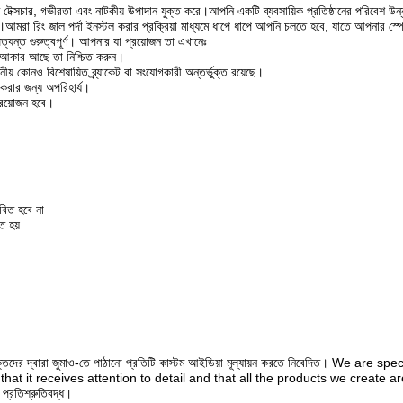
তে টেক্সচার, গভীরতা এবং নাটকীয় উপাদান যুক্ত করে।আপনি একটি ব্যবসায়িক প্রতিষ্ঠানের পরিবেশ উ
করে।আমরা রিং জাল পর্দা ইনস্টল করার প্রক্রিয়া মাধ্যমে ধাপে ধাপে আপনি চলতে হবে, যাতে আপনার স্
্যন্ত গুরুত্বপূর্ণ। আপনার যা প্রয়োজন তা এখানেঃ
ং আকার আছে তা নিশ্চিত করুন।
রয়োজনীয় কোনও বিশেষায়িত ব্র্যাকেট বা সংযোগকারী অন্তর্ভুক্ত রয়েছে।
 করার জন্য অপরিহার্য।
প্রয়োজন হবে।
াবিত হবে না
ত হয়
 ব্যক্তিদের দ্বারা জুমাও-তে পাঠানো প্রতিটি কাস্টম আইডিয়া মূল্যায়ন করতে নিবেদিত। We a
 it receives attention to detail and that all the products we create are w
্রতিশ্রুতিবদ্ধ।