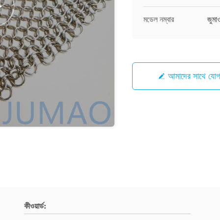
মডেল নম্বার
জুম
আমাদের সাথে যো
কীওয়ার্ড: