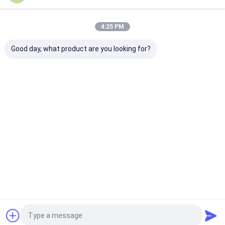
প্রস্তাবিত পণ্য
4:25 PM
Good day, what product are you looking for?
বোনা স্টেইনলেস স্টীল জাল
অভ্যন্তরীণ স্থাপত্যের জন্য
Stainless Stee
স্টেইনলেস স্টীল জল পর্দা
আলংকারিক ঘন ধাতব জালের রুম
Decorative Wi
ওয়াটারস্কেপ ভাস্কর্য
ডিভাইডার
Mesh To Fulfil
Architecture
Requirements
অনুসন্ধান পাঠান
অনুসন্ধান পাঠান
অনুসন্ধান পা
বাড়ি
আমাদের
আমাদের সাথে যোগাযোগ
Desktop
Site
সম্পর্কে
করুন
সাইট ম্যাপ
গোপনীয়তা নীতি
গুণ
স্থাপত্য জাল
চীন কারখানা.Copyright © 2026 SHENZHOU CITY JUMAO
COMMERCIAL AND TRADING CO.,LTD. All Rights Reserved.