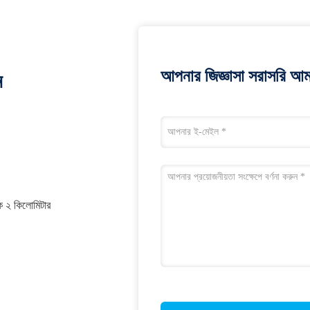
আপনার জিজ্ঞাসা সরাসরি আম
ন
কে ২ কিলোমিটার