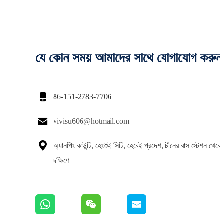
যে কোন সময় আমাদের সাথে যোগাযোগ করু

86-151-2783-7706

vivisu606@hotmail.com

অ্যানপিং কাউন্টি, হেংশুই সিটি, হেবেই প্রদেশ, চীনের বাস স্টেশন থে
দক্ষিণে