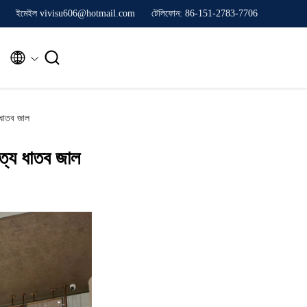
ইমেইল vivisu606@hotmail.com
টেলিফোন: 86-151-2783-7706


াতব জাল
ত্য ধাতব জাল