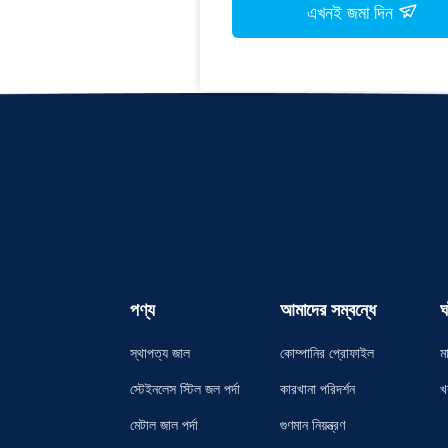
এখনই জমা দিন
পণ্য
আমাদের সম্বন্ধে
ঘ
স্থাপত্য জাল
কোম্পানির প্রোফাইল
ম
স্টেইনলেস স্টিল জল পর্দা
কারখানা পরিদর্শন
খ
মেটাল জাল পর্দা
গুণমান নিয়ন্ত্রণ