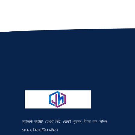
অ্যানপিং কাউন্টি, হেংশুই সিটি, হেবেই প্রদেশ, চীনের বাস স্টেশন
থেকে ২ কিলোমিটার দক্ষিণে