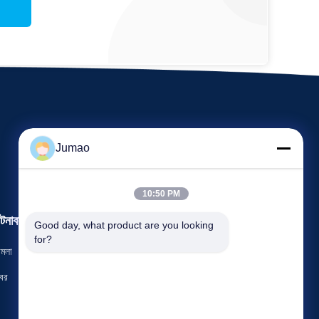
Jumao
10:50 PM
টনাবলী
Good day, what product are you looking 
অনুরোধ একটি উদ্ধৃতি
for?
ামলা
টেলিফোন: 86-151-2783-7706
বর


