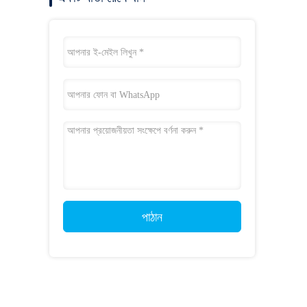
পাঠান